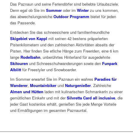
Das Paznaun und seine Feriendörfer sind beliebte Urlaubsziele.
Denn egal ob Sie im
Sommer
oder im
Winter
zu uns kommen,
das abwechslungsreiche
Outdoor Programm
bietet für jeden
das Passende.
Entdecken Sie das schneesichere und familienfreundliche
Skigebiet von Kappl
mit seinen 42 bestens präparierten
Pistenkilometern und den zahlreichen Aktivitäten abseits der
Pisten. Hier finden Sie etliche Hänge zum Freeriden, eine 6 km
lange
Rodelbahn
, unberührtes Hinterland für ausgedehnte
Skitouren
und Schneeschuhwanderungen sowie den
Funpark
Alblitt
für Freestyler und Snowboarder.
Im Sommer erwartet Sie im Paznaun ein wahres
Paradies für
Wanderer
,
Mountainbiker
und
Naturgenießer
. Zahlreiche
Almen und Hütten
laden mit kulinarischen Schmankerln zu einer
gemütlichen Einkehr und mit der
Silvretta Card all inclusive
, die
jeder Gast kostenlos erhält, genießen Sie jede Menge Vorteile
und Ermäßigungen im gesamten Paznauntal.