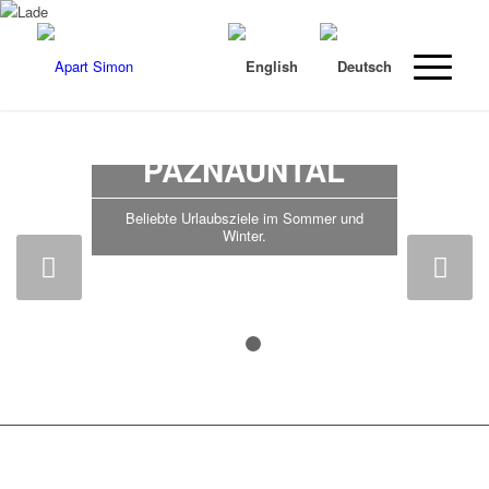
KAPPL UND DAS
PAZNAUNTAL
Beliebte Urlaubsziele im Sommer und
Winter.
Weiter
1
2