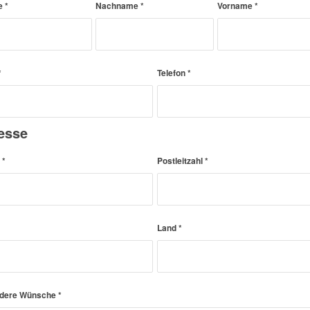
e
*
Nachname
*
Vorname
*
*
Telefon
*
esse
e
*
Postleitzahl
*
Land
*
dere Wünsche
*