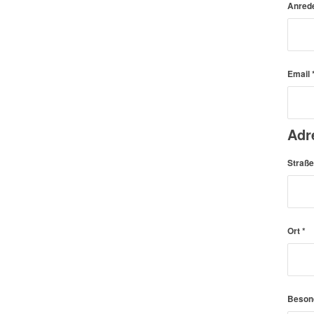
Anred
Email
Adr
Straß
Ort
*
Beson