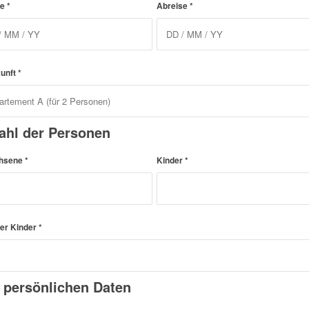
se
*
Abreise
*
kunft
*
ahl der Personen
hsene
*
Kinder
*
der Kinder
*
e persönlichen Daten